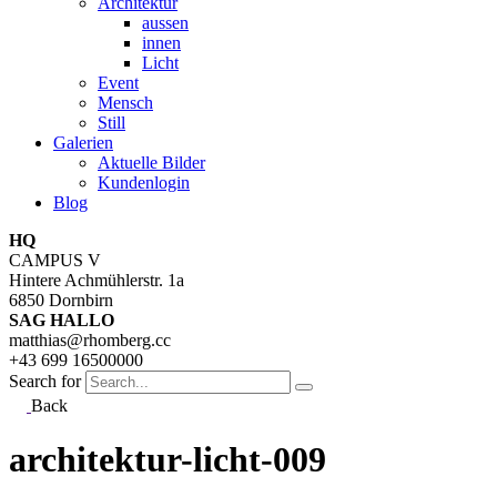
Architektur
aussen
innen
Licht
Event
Mensch
Still
Galerien
Aktuelle Bilder
Kundenlogin
Blog
HQ
CAMPUS V
Hintere Achmühlerstr. 1a
6850 Dornbirn
SAG HALLO
matthias@rhomberg.cc
+43 699 16500000
Search for
Back
architektur-licht-009