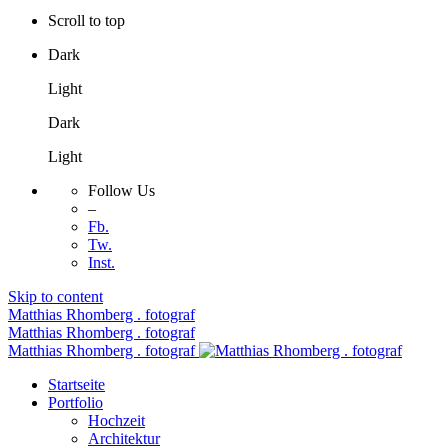
Scroll to top
Dark
Light
Dark
Light
Follow Us
–
Fb.
Tw.
Inst.
Skip to content
Matthias Rhomberg . fotograf
Matthias Rhomberg . fotograf
Matthias Rhomberg . fotograf
Startseite
Portfolio
Hochzeit
Architektur