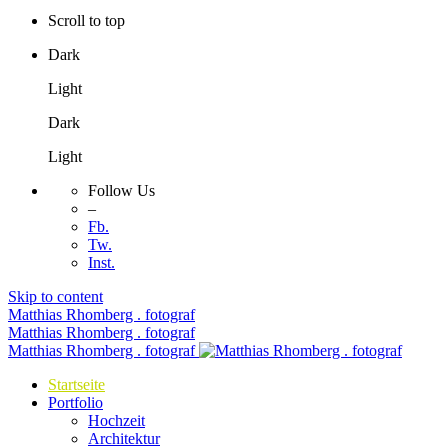
Scroll to top
Dark
Light
Dark
Light
Follow Us
–
Fb.
Tw.
Inst.
Skip to content
Matthias Rhomberg . fotograf
Matthias Rhomberg . fotograf
Matthias Rhomberg . fotograf
Startseite
Portfolio
Hochzeit
Architektur