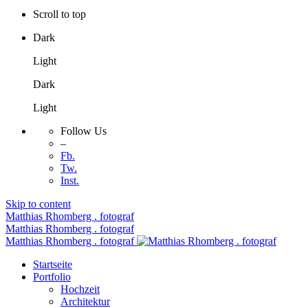
Scroll to top
Dark
Light
Dark
Light
Follow Us
–
Fb.
Tw.
Inst.
Skip to content
Matthias Rhomberg . fotograf
Matthias Rhomberg . fotograf
Matthias Rhomberg . fotograf
Startseite
Portfolio
Hochzeit
Architektur