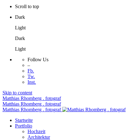
Scroll to top
Dark
Light
Dark
Light
Follow Us
–
Fb.
Tw.
Inst.
Skip to content
Matthias Rhomberg . fotograf
Matthias Rhomberg . fotograf
Matthias Rhomberg . fotograf
Startseite
Portfolio
Hochzeit
Architektur