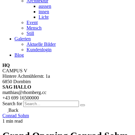
Architektur
aussen
innen
Licht
Event
Mensch
Still
Galerien
Aktuelle Bilder
Kundenlogin
Blog
HQ
CAMPUS V
Hintere Achmühlerstr. 1a
6850 Dornbirn
SAG HALLO
matthias@rhomberg.cc
+43 699 16500000
Search for
Back
Conrad Sohm
1 min read